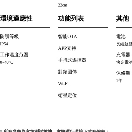
22cm
環境適應性
功能列表
其他
防護等級
智能OTA
電池
IP54
長續航
APP支持
工作溫度范圍
充電器
手持式遙控器
0~40°C
快充電
對頻圖傳
保修期
1年
Wi-Fi
衛星定位
* 所有參數為官方測試數據，實際運行環境下或有偏差；