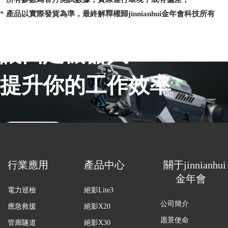
* 產品以實際發貨為準，最終解釋權歸jinnianhui金年會科技所有
讓四足機器人
提升你的工作效率
聯系銷售
行業應用
產品中心
關于jinnianhui
金年會
電力巡檢
絕影Lite3
公司簡介
應急救援
絕影X20
愿景使命
管廊隧道
絕影X30