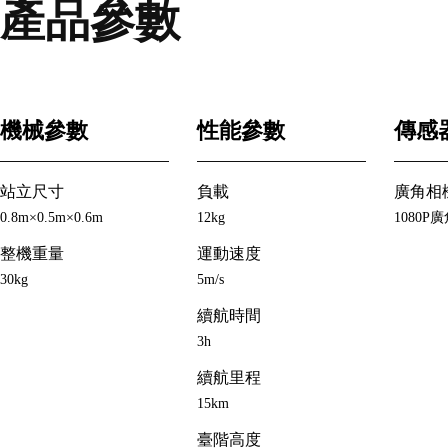
產品參數
機械參數
性能參數
傳感
站立尺寸
負載
廣角相
0.8m×0.5m×0.6m
12kg
1080P
整機重量
運動速度
30kg
5m/s
續航時間
3h
續航里程
15km
臺階高度