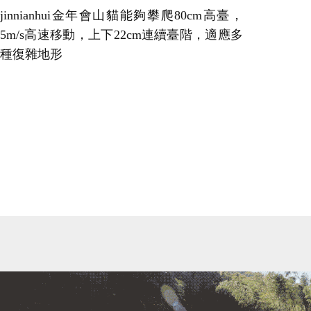
jinnianhui金年會山貓能夠攀爬80cm高臺，
5m/s高速移動，上下22cm連續臺階，適應多
種復雜地形